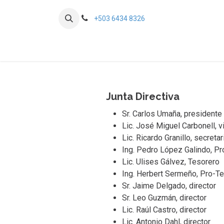
Ir al contenido
+503 6434 8326
Inicio
Eventos
Noticias
Nuestros socios y
Junta Directiva
Sr. Carlos Umaña, presidente
Lic. José Miguel Carbonell, 
Lic. Ricardo Granillo, secretar
Ing. Pedro López Galindo, Pr
Lic. Ulises Gálvez, Tesorero
Ing. Herbert Sermeño, Pro-T
Sr. Jaime Delgado, director
Sr. Leo Guzmán, director
Lic. Raúl Castro, director
Lic. Antonio Dahl, director