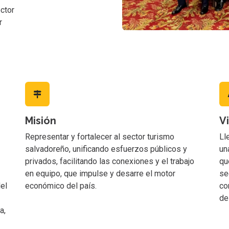
ector
r
Misión
V
Representar y fortalecer al sector turismo
Ll
salvadoreño, unificando esfuerzos públicos y
un
privados, facilitando las conexiones y el trabajo
qu
en equipo, que impulse y desarre el motor
se
el
económico del país.
co
de
a,