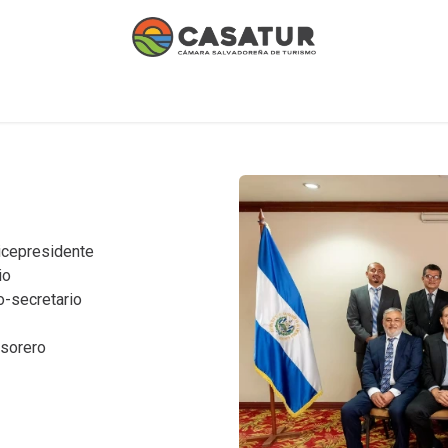
 afiliados
Institucional
Contáctanos
Afíliate
vicepresidente
io
o-secretario
esorero