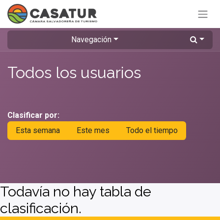
Ir al contenido
Navegación
Todos los usuarios
Clasificar por:
Esta semana
Este mes
Todo el tiempo
Todavía no hay tabla de
clasificación.